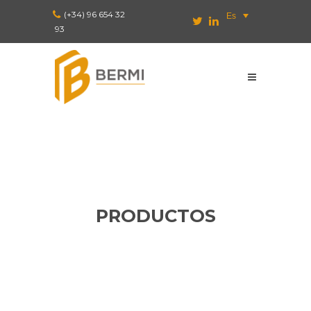
(+34) 96 654 32
Es
93
PRODUCTOS