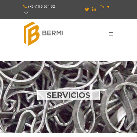
(+34) 96 654 32
Es
93
SERVICIOS