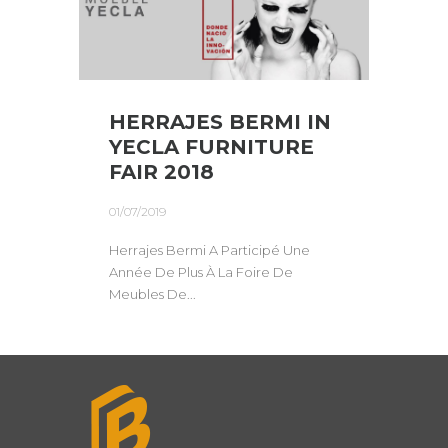
HERRAJES BERMI IN
YECLA FURNITURE
FAIR 2018
01/07/2019
Herrajes Bermi A Participé Une
Année De Plus À La Foire De
Meubles De...