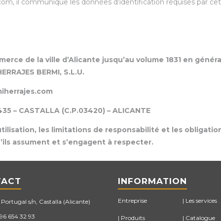
m, il communique les données d’identification requises par cett
ce de la ville d’Alicante jusqu’au volume 1831 en général
HERRAJES BERMI, S.L.U.
miherrajes.com
 435 – CASTALLA (C.P.03420) – ALICANTE
ilisation, les limitations de responsabilité et les obligatio
ls assument et s’engagent à respecter.
TACT
INFORMATION
Entreprise
Les services
Portugal s/n, Castalla (Alicante)
 96 654 32 93
Produits
Catalogue