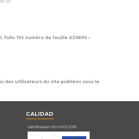
e loi.
, folio 192 numéro de feuille A33895 –
ns des utilisateurs du site publiées sous le
CALIDAD
Certificación ISO 9001:2015