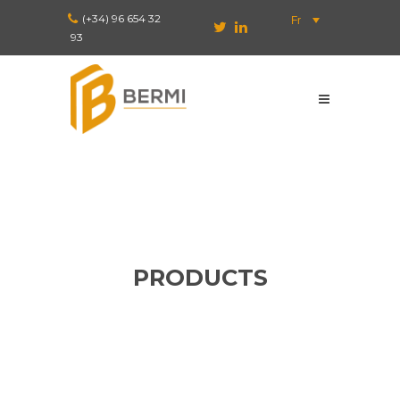
(+34) 96 654 32
Fr
93
PRODUCTS