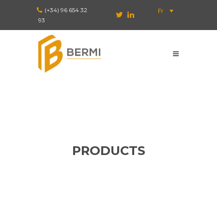
(+34) 96 654 32
Fr
93
PRODUCTS