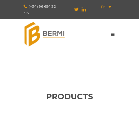
(+34) 96 654 32
Fr
93
PRODUCTS