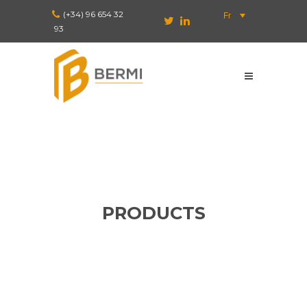
(+34) 96 654 32
Fr
93
PRODUCTS