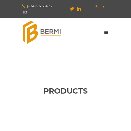
(+34) 96 654 32
Fr
93
PRODUCTS