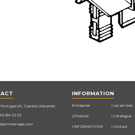
TACT
INFORMATION
Entreprise
Les services
Portugal s/n, Castalla (Alicante)
 96 654 32 93
Produits
Catalogue
bermiherrajes.com
INFORMATIONS
Contact