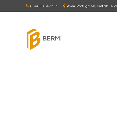
(+34) 96 654 32 93
Avda. Portugal s/n, Castalla (Alic