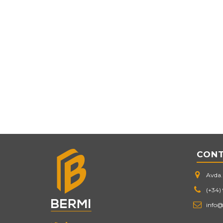
CON
Avda. 
(+34)
info@