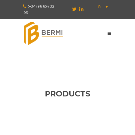
(+34) 96 654 32
Fr
93
PRODUCTS