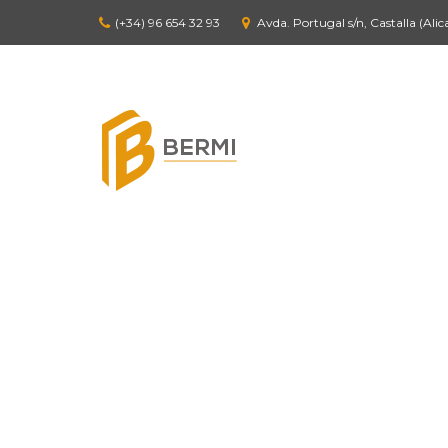
(+34) 96 654 32 93
Avda. Portugal s/n, Castalla (Alic