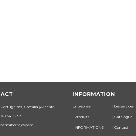
TACT
INFORMATION
Entreprise
Les services
Portugal s/n, Castalla (Alicante)
 96 654 32 93
Produits
Catalogue
bermiherrajes.com
INFORMATIONS
Contact