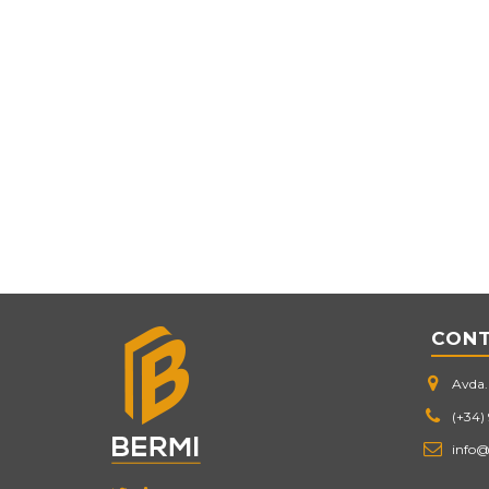
CON
Avda. 
(+34)
info@