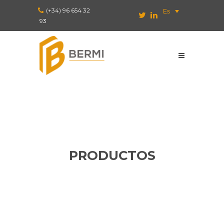
(+34) 96 654 32
Es
93
PRODUCTOS