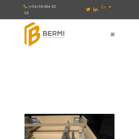
(+34) 96 654 32
Es
93