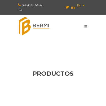
(+34) 96 654 32
Es
93
PRODUCTOS