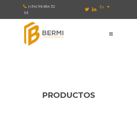
(+34) 96 654 32
Es
93
PRODUCTOS