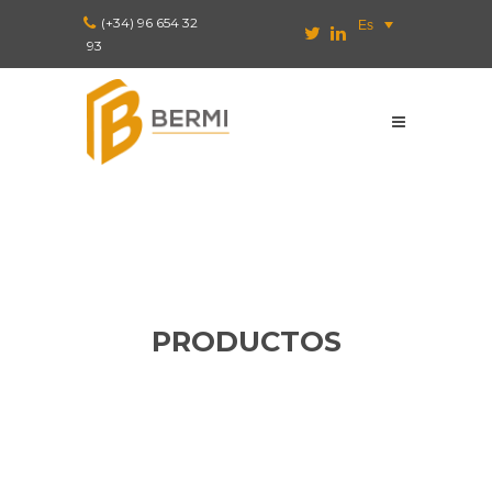
(+34) 96 654 32
Es
93
PRODUCTOS