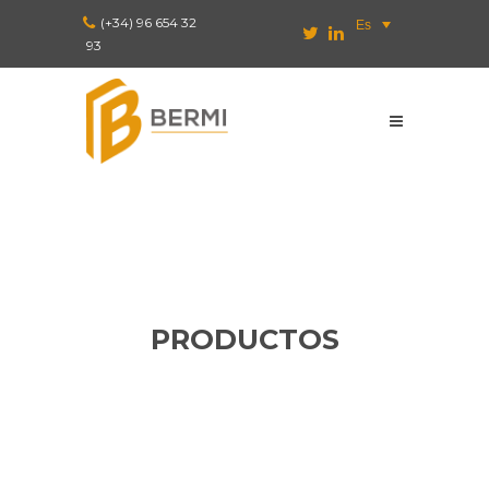
(+34) 96 654 32
Es
93
PRODUCTOS