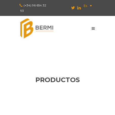
(+34) 96 654 32
Es
93
PRODUCTOS