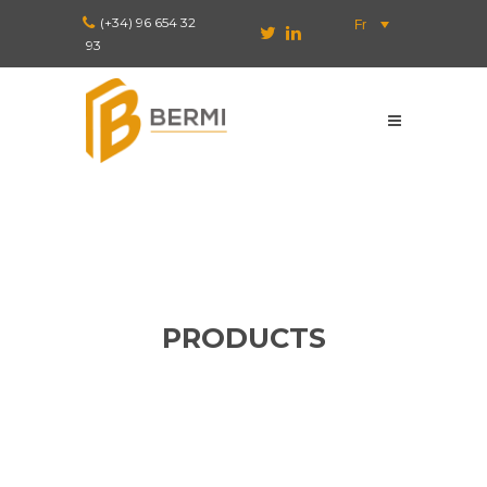
(+34) 96 654 32
Fr
93
PRODUCTS