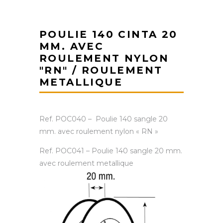
POULIE 140 CINTA 20
MM. AVEC
ROULEMENT NYLON
"RN" / ROULEMENT
METALLIQUE
Ref. POC040 – Poulie 140 sangle 20
mm. avec roulement nylon « RN »
Ref. POC041 – Poulie 140 sangle 20 mm.
avec roulement metallique