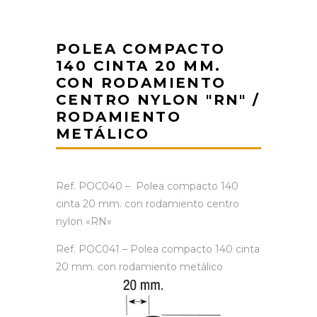
POLEA COMPACTO
140 CINTA 20 MM.
CON RODAMIENTO
CENTRO NYLON "RN" /
RODAMIENTO
METÁLICO
Ref. POC040 – Polea compacto 140
cinta 20 mm. con rodamiento centro
nylon «RN»
Ref. POC041 – Polea compacto 140 cinta
20 mm. con rodamiento metálico