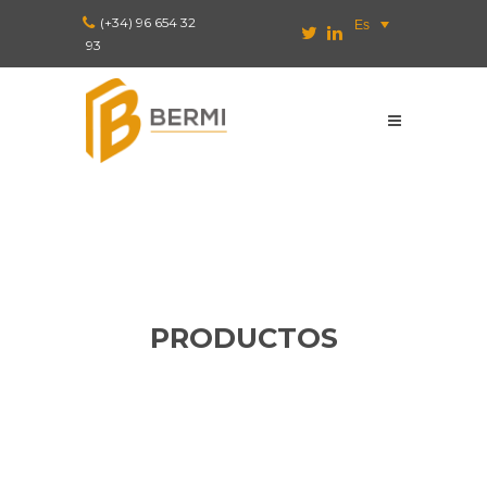
(+34) 96 654 32
Es
93
PRODUCTOS